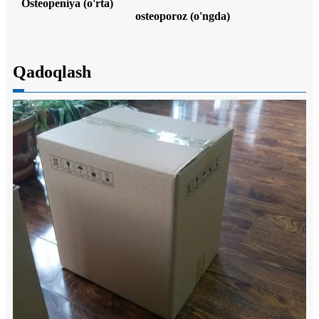
Osteopeniya (o'rta)
osteoporoz (o'ngda)
Qadoqlash