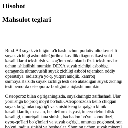
Hisobot
Mahsulot teglari
Bmd-A3 suyak zichligini o'lchash uchun portativ ultratovushli
suyak zichligi asbobidir.Qurilma kasallik diagnostikasi yoki
kasalliklarni tekshirish va sog'lom odamlarda fizik tekshiruvlar
uchun ishlatilishi mumkin.DEXA suyak zichligi asbobiga
qaraganda ultratovushli suyak zichligi asbobi tejamkor, oddiy
operatsiya, radiatsiya yo'q, yuqori aniqlik, kamroq
sarmoya.Ba'zida suyak zichligi testi deb ataladigan suyak zichligi
testi bemorda osteoporoz borligini aniqlashi mumkin.
Osteoporoz bilan og'riganingizda, suyaklaringiz zaiflashadi.Ular
yorilishga ko'proq moyil bo'ladi.Osteoporozdan kelib chiqqan
suyak bo'g'imlari og'rig'i va sinishi keng tarqalgan klinik
kasalliklardir, masalan, bel deformatsiyasi, intervertebral disk
kasalligi, umurtqali tana sinishi, bachadon bo'yni spondilozi,
oyoq-qo'llari bo'g'imlari va suyak og'rig'i, umurtqa pog'onasi, son
bo'yni, radius sinishi va boshqalar. Shuning uchun suyak mineral.