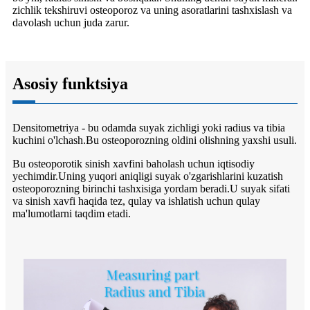
zichlik tekshiruvi osteoporoz va uning asoratlarini tashxislash va
davolash uchun juda zarur.
Asosiy funktsiya
Densitometriya - bu odamda suyak zichligi yoki radius va tibia
kuchini o'lchash.Bu osteoporozning oldini olishning yaxshi usuli.
Bu osteoporotik sinish xavfini baholash uchun iqtisodiy
yechimdir.Uning yuqori aniqligi suyak o'zgarishlarini kuzatish
osteoporozning birinchi tashxisiga yordam beradi.U suyak sifati
va sinish xavfi haqida tez, qulay va ishlatish uchun qulay
ma'lumotlarni taqdim etadi.