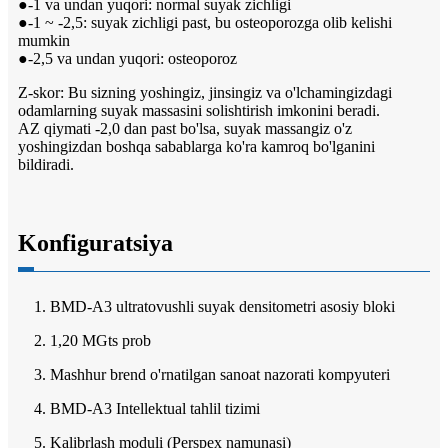
●-1 va undan yuqori: normal suyak zichligi
●-1 ~ -2,5: suyak zichligi past, bu osteoporozga olib kelishi
mumkin
●-2,5 va undan yuqori: osteoporoz
Z-skor: Bu sizning yoshingiz, jinsingiz va o'lchamingizdagi
odamlarning suyak massasini solishtirish imkonini beradi.
AZ qiymati -2,0 dan past bo'lsa, suyak massangiz o'z
yoshingizdan boshqa sabablarga ko'ra kamroq bo'lganini
bildiradi.
Konfiguratsiya
1. BMD-A3 ultratovushli suyak densitometri asosiy bloki
2. 1,20 MGts prob
3. Mashhur brend o'rnatilgan sanoat nazorati kompyuteri
4. BMD-A3 Intellektual tahlil tizimi
5. Kalibrlash moduli (Perspex namunasi)