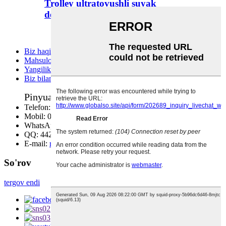
Trolley ultratovushli suyak
densitometriyasi BMD-A5
Biz haqimizda
Mahsulotlar
Yangiliklar
Biz bilan bog'lanish
Pinyuan tibbiyoti
Telefon:
0086-0516-83057336
Mobil:
0086 13775993545
WhatsApp/Wechat:
0086 13775993545
QQ:
442631959
E-mail:
richardxzpy@163.com
So'rov
tergov endi