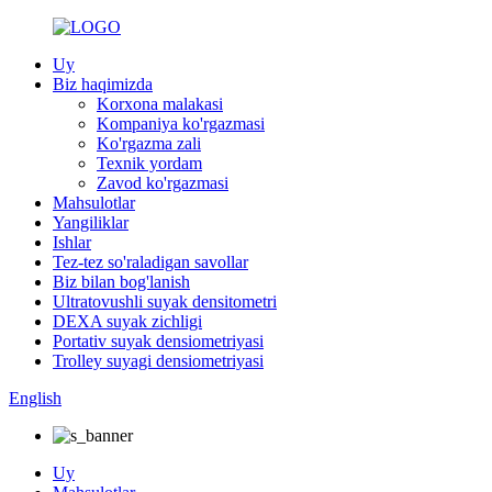
Uy
Biz haqimizda
Korxona malakasi
Kompaniya ko'rgazmasi
Ko'rgazma zali
Texnik yordam
Zavod ko'rgazmasi
Mahsulotlar
Yangiliklar
Ishlar
Tez-tez so'raladigan savollar
Biz bilan bog'lanish
Ultratovushli suyak densitometri
DEXA suyak zichligi
Portativ suyak densiometriyasi
Trolley suyagi densiometriyasi
English
Uy