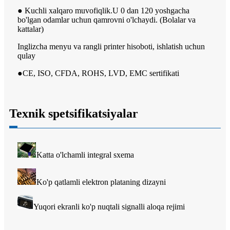
● Kuchli xalqaro muvofiqlik.U 0 dan 120 yoshgacha
bo'lgan odamlar uchun qamrovni o'lchaydi. (Bolalar va
kattalar)
Inglizcha menyu va rangli printer hisoboti, ishlatish uchun
qulay
●CE, ISO, CFDA, ROHS, LVD, EMC sertifikati
Texnik spetsifikatsiyalar
Katta o'lchamli integral sxema
Ko'p qatlamli elektron plataning dizayni
Yuqori ekranli ko'p nuqtali signalli aloqa rejimi