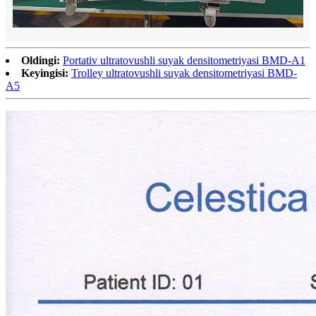
Oldingi:
Portativ ultratovushli suyak densitometriyasi BMD-A1
Keyingisi:
Trolley ultratovushli suyak densitometriyasi BMD-
A5