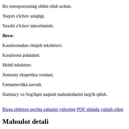
Bu osteoporozning oldini olish uchun.
Yuqori o'lchov aniqligi.
Yaxshi o'lchov takrorlanishi.
Ilova:
Kasalxonadan chiqish tekshiruvi.
Kasalxona palatalari.
Mobil tekshiruv.
Jismoniy ekspertiza vositasi.
Farmatsevtika zavodi.
Harmacy va Sog'liqni saqlash mahsulotlarini targ'ib qilish.
Bizga elektron pochta xabarini yuboring
PDF sifatida yuklab oling
Mahsulot detali