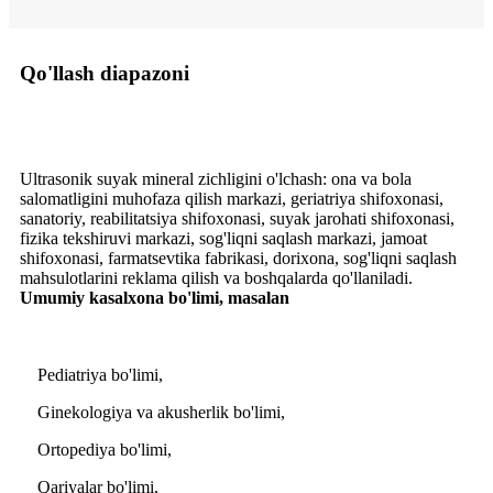
Qo'llash diapazoni
Ultrasonik suyak mineral zichligini o'lchash: ona va bola
salomatligini muhofaza qilish markazi, geriatriya shifoxonasi,
sanatoriy, reabilitatsiya shifoxonasi, suyak jarohati shifoxonasi,
fizika tekshiruvi markazi, sog'liqni saqlash markazi, jamoat
shifoxonasi, farmatsevtika fabrikasi, dorixona, sog'liqni saqlash
mahsulotlarini reklama qilish va boshqalarda qo'llaniladi.
Umumiy kasalxona bo'limi, masalan
Pediatriya bo'limi,
Ginekologiya va akusherlik bo'limi,
Ortopediya bo'limi,
Qariyalar bo'limi,