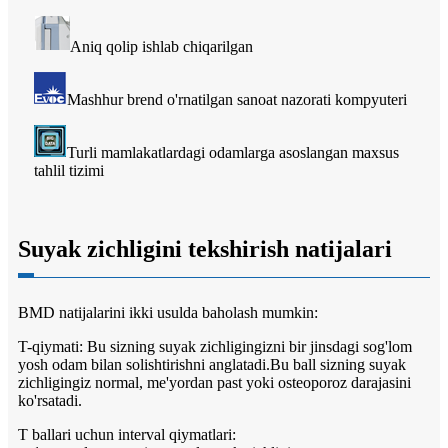
Aniq qolip ishlab chiqarilgan
Mashhur brend o'rnatilgan sanoat nazorati kompyuteri
Turli mamlakatlardagi odamlarga asoslangan maxsus
tahlil tizimi
Suyak zichligini tekshirish natijalari
BMD natijalarini ikki usulda baholash mumkin:
T-qiymati: Bu sizning suyak zichligingizni bir jinsdagi sog'lom
yosh odam bilan solishtirishni anglatadi.Bu ball sizning suyak
zichligingiz normal, me'yordan past yoki osteoporoz darajasini
ko'rsatadi.
T ballari uchun interval qiymatlari: