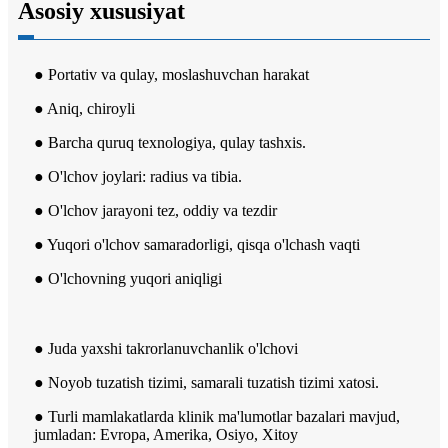
Asosiy xususiyat
● Portativ va qulay, moslashuvchan harakat
● Aniq, chiroyli
● Barcha quruq texnologiya, qulay tashxis.
● O'lchov joylari: radius va tibia.
● O'lchov jarayoni tez, oddiy va tezdir
● Yuqori o'lchov samaradorligi, qisqa o'lchash vaqti
● O'lchovning yuqori aniqligi
● Juda yaxshi takrorlanuvchanlik o'lchovi
● Noyob tuzatish tizimi, samarali tuzatish tizimi xatosi.
● Turli mamlakatlarda klinik ma'lumotlar bazalari mavjud,
jumladan: Evropa, Amerika, Osiyo, Xitoy