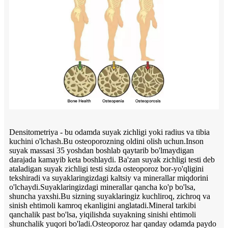
Densitometriya - bu odamda suyak zichligi yoki radius va tibia
kuchini o'lchash.Bu osteoporozning oldini olish uchun.Inson
suyak massasi 35 yoshdan boshlab qaytarib bo'lmaydigan
darajada kamayib keta boshlaydi. Ba'zan suyak zichligi testi deb
ataladigan suyak zichligi testi sizda osteoporoz bor-yo'qligini
tekshiradi va suyaklaringizdagi kaltsiy va minerallar miqdorini
o'lchaydi.Suyaklaringizdagi minerallar qancha ko'p bo'lsa,
shuncha yaxshi.Bu sizning suyaklaringiz kuchliroq, zichroq va
sinish ehtimoli kamroq ekanligini anglatadi.Mineral tarkibi
qanchalik past bo'lsa, yiqilishda suyakning sinishi ehtimoli
shunchalik yuqori bo'ladi.Osteoporoz har qanday odamda paydo